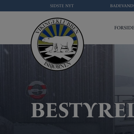
Hop
SIDSTE NYT
BADEVAND
til
indholdet
FORSID
BESTYRE