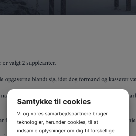
er valgt 2 suppleanter.
ele opgaverne blandt sig, idet dog formand og kasserer v
å næstformand, en medlemsansvarlig/sekretær, to ansvarli
Samtykke til cookies
Vi og vores samarbejdspartnere bruger
r for klubbens drift og udvikling. Bestyrelsen er på linje
teknologier, herunder cookies, til at
indsamle oplysninger om dig til forskellige