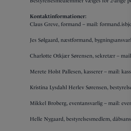
Bestyrelsesmedlemmer vælges for 2-årige p
Kontaktinformationer:
Claus Greve, formand – mail: formand.is
Jes Sølgaard, næstformand, bygningsansvar
Charlotte Otkjær Sørensen, sekretær – mai
Merete Holst Pallesen, kasserer – mail: ka
Kristina Lysdahl Herlev Sørensen, bestyre
Mikkel Broberg, eventansvarlig – mail: ev
Helle Nygaard, bestyrelsesmedlem, dåbsans