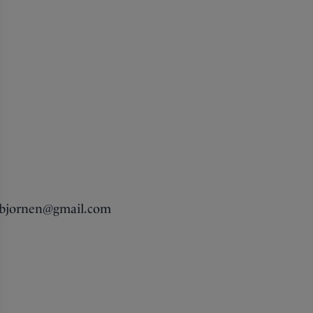
.isbjornen@gmail.com