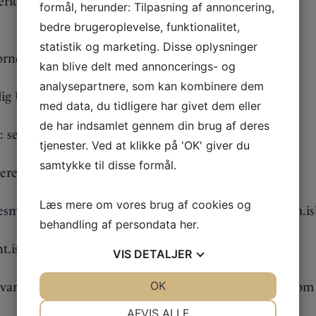
erioder.
formål, herunder: Tilpasning af annoncering,
bedre brugeroplevelse, funktionalitet,
statistik og marketing. Disse oplysninger
bjornen@gmail.com
kan blive delt med annoncerings- og
analysepartnere, som kan kombinere dem
lig Ude mail: bygning.isbjornen@gmail.com
med data, du tidligere har givet dem eller
de har indsamlet gennem din brug af deres
l: sekretaer.isbjornen@gmail.com
tjenester. Ved at klikke på 'OK' giver du
samtykke til disse formål.
sserer.isbjornen@gmail.com
Læs mere om vores brug af cookies og
lsesmedlem, kassereraspirant – mail: bestyrelsesmedlem
behandling af persondata
her
.
ent.isbjornen@gmail.com
VIS
DETALJER
JA
NEJ
OK
JA
NEJ
varlig – mail: bestyrelsesmedlem1.isbjornen@gmail.com
NØDVENDIGE
PRÆFERENCER
AFVIS ALLE