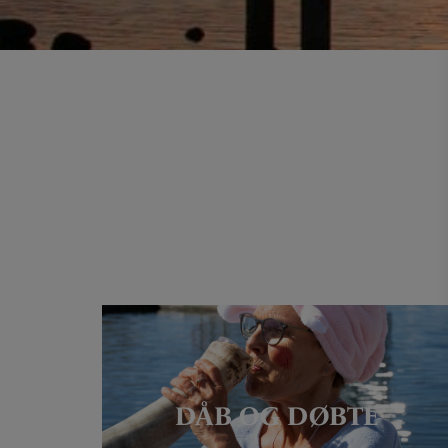
DÅB OG DØBTE