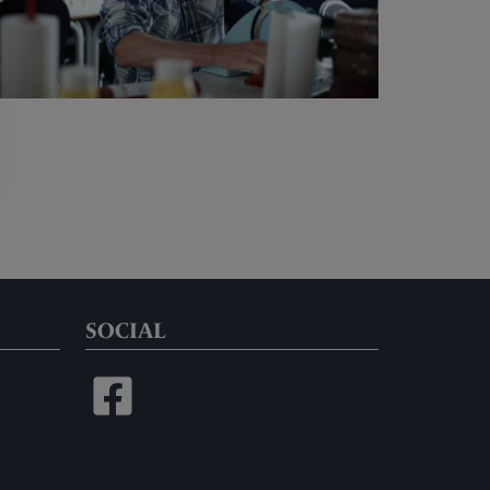
DENGANG DET VAR
VINTER
KLUBBENS
FACILITETER
SOCIAL