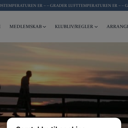
DSTEMPERATUREN ER
– –
GRADER LUFTTEMPERATUREN ER
– –
G
E
MEDLEMSKAB
KLUBLIV/REGLER
ARRANG