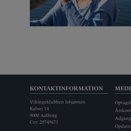
SAUNAINVIELSE OG
VILDMARKSKAR
FRA MEDLEMERNE
KONTAKTINFORMATION
MED
Vikingeklubben Isbjørnen
Optagel
Ralvej 14
Årskon
9000 Aalborg
Adgang
Cvr: 29749671
Opdater