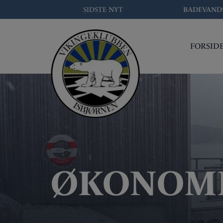
Hop
SIDSTE NYT
BADEVAND
til
indholdet
FORSID
ØKONOM