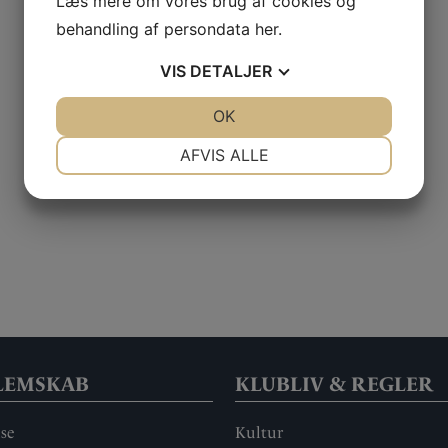
Læs mere om vores brug af cookies og
behandling af persondata
her
.
VIS
DETALJER
JA
NEJ
OK
JA
NEJ
NØDVENDIGE
PRÆFERENCER
AFVIS ALLE
JA
NEJ
JA
NEJ
MARKETING
STATISTIK
LEMSKAB
KLUBLIV & REGLER
se
Kultur