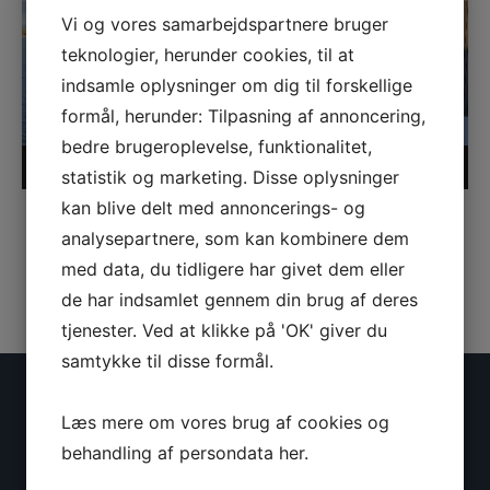
Vi og vores samarbejdspartnere bruger
teknologier, herunder cookies, til at
indsamle oplysninger om dig til forskellige
formål, herunder: Tilpasning af annoncering,
bedre brugeroplevelse, funktionalitet,
00:00
00:54
statistik og marketing. Disse oplysninger
kan blive delt med annoncerings- og
analysepartnere, som kan kombinere dem
med data, du tidligere har givet dem eller
de har indsamlet gennem din brug af deres
tjenester. Ved at klikke på 'OK' giver du
samtykke til disse formål.
KONTAKTINFORMATION
Læs mere om vores brug af cookies og
behandling af persondata
her
.
Vikingeklubben Isbjørnen
Ralvej 14