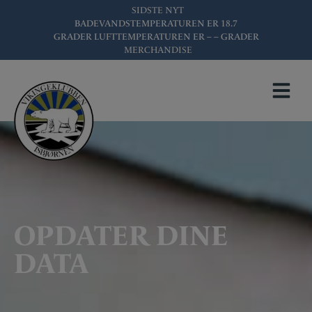
Hop
SIDSTE NYT
BADEVANDSTEMPERATUREN ER
18.7
til
GRADER LUFTTEMPERATUREN ER
– –
GRADER
indholdet
MERCHANDISE
OPDATER DINE
DATA