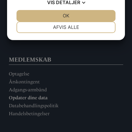
VIS
DETALJER
9000 Aalborg
Cvr: 29749671
JA
NEJ
OK
JA
NEJ
NØDVENDIGE
PRÆFERENCER
Kontakt
AFVIS ALLE
Kontortider
JA
NEJ
JA
NEJ
MARKETING
STATISTIK
MEDLEMSKAB
Optagelse
Årskontingent
Adgangs-armbånd
Opdater dine data
Databehandlingspolitik
Handelsbetingelser