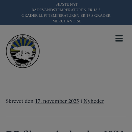
Hop
SIDSTE NYT
BADEVANDSTEMPERATUREN ER
18.3
til
GRADER LUFTTEMPERATUREN ER
16.8
GRADER
indholdet
MERCHANDISE
DR FILMER
TIRSDAG DEN 18/11
FRA 9.30-10.30
Skrevet
den
17. november 2025
i
Nyheder