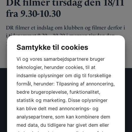
DR filmer tirsdag den 18/11
fra 9.30-10.30
DR filmer et indslag om klubben og filmer derfor i
i tidsrummet 9.30 – 10.30 i morgen tirsdag den
18/11.
Samtykke til cookies
Vi og vores samarbejdspartnere bruger
teknologier, herunder cookies, til at
indsamle oplysninger om dig til forskellige
KONTAKTINFORMATION
formål, herunder: Tilpasning af annoncering,
bedre brugeroplevelse, funktionalitet,
Vikingeklubben Isbjørnen
statistik og marketing. Disse oplysninger
Ralvej 14
kan blive delt med annoncerings- og
9000 Aalborg
Cvr: 29749671
analysepartnere, som kan kombinere dem
med data, du tidligere har givet dem eller
Kontakt