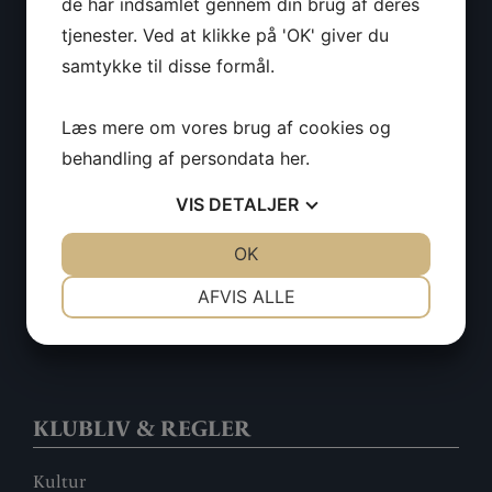
de har indsamlet gennem din brug af deres
Kontortider
tjenester. Ved at klikke på 'OK' giver du
samtykke til disse formål.
MEDLEMSKAB
Læs mere om vores brug af cookies og
behandling af persondata
her
.
Optagelse
VIS
DETALJER
Årskontingent
Adgangs-armbånd
JA
NEJ
OK
JA
NEJ
Opdater dine data
NØDVENDIGE
PRÆFERENCER
Databehandlingspolitik
AFVIS ALLE
Handelsbetingelser
JA
NEJ
JA
NEJ
MARKETING
STATISTIK
KLUBLIV & REGLER
Kultur