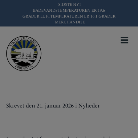
Hop
SIDSTE NYT
BADEVANDSTEMPERATUREN ER
19.6
til
GRADER LUFTTEMPERATUREN ER
16.1
GRADER
indholdet
MERCHANDISE
REFERAT FRA
SENESTE
BESTYRELSESMØDE
Skrevet
den
21. januar 2026
i
Nyheder