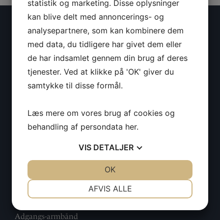
statistik og marketing. Disse oplysninger
kan blive delt med annoncerings- og
KONTAKTINFORMATION
analysepartnere, som kan kombinere dem
med data, du tidligere har givet dem eller
Vikingeklubben Isbjørnen
de har indsamlet gennem din brug af deres
Ralvej 14
tjenester. Ved at klikke på 'OK' giver du
9000 Aalborg
samtykke til disse formål.
Cvr: 29749671
Kontakt
Læs mere om vores brug af cookies og
Kontortider
behandling af persondata
her
.
VIS
DETALJER
MEDLEMSKAB
JA
NEJ
OK
JA
NEJ
NØDVENDIGE
PRÆFERENCER
AFVIS ALLE
Optagelse
Årskontingent
JA
NEJ
JA
NEJ
Adgangs-armbånd
MARKETING
STATISTIK