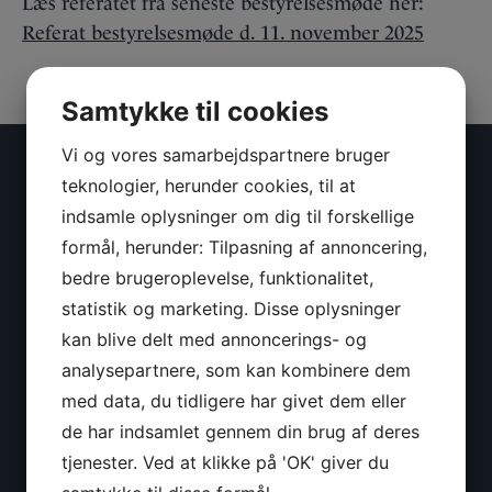
Læs referatet fra seneste bestyrelsesmøde her:
Referat bestyrelsesmøde d. 11. november 2025
Samtykke til cookies
Vi og vores samarbejdspartnere bruger
KONTAKTINFORMATION
teknologier, herunder cookies, til at
indsamle oplysninger om dig til forskellige
Vikingeklubben Isbjørnen
formål, herunder: Tilpasning af annoncering,
Ralvej 14
bedre brugeroplevelse, funktionalitet,
9000 Aalborg
Cvr: 29749671
statistik og marketing. Disse oplysninger
kan blive delt med annoncerings- og
Kontakt
analysepartnere, som kan kombinere dem
Kontortider
med data, du tidligere har givet dem eller
de har indsamlet gennem din brug af deres
tjenester. Ved at klikke på 'OK' giver du
MEDLEMSKAB