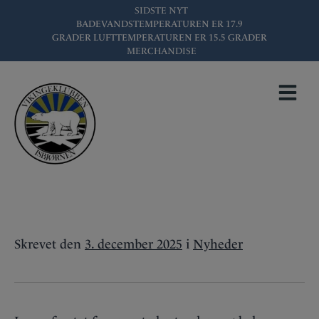
Hop
SIDSTE NYT
BADEVANDSTEMPERATUREN ER
17.9
til
GRADER LUFTTEMPERATUREN ER
15.5
GRADER
indholdet
MERCHANDISE
REFERAT FRA
SENESTE
BESTYRELSESMØDE
Skrevet
den
3. december 2025
i
Nyheder