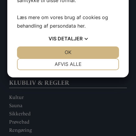
samtykke til disse formål.
Optagelse
Læs mere om vores brug af cookies og
Årskontingent
behandling af persondata
her
.
Adgangs-armbånd
Opdater dine data
VIS
DETALJER
Databehandlingspolitik
JA
NEJ
OK
JA
NEJ
Handelsbetingelser
NØDVENDIGE
PRÆFERENCER
AFVIS ALLE
JA
NEJ
JA
NEJ
KLUBLIV & REGLER
MARKETING
STATISTIK
Kultur
Sauna
Sikkerhed
Prøvebad
Rengøring